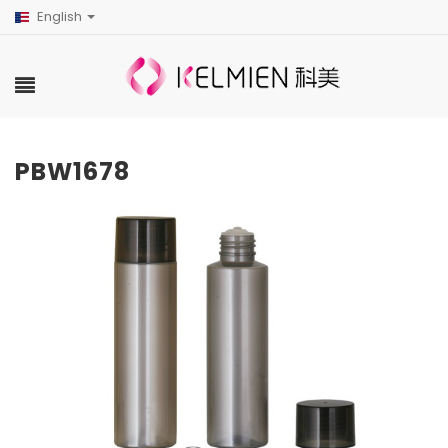
English
PBW1678