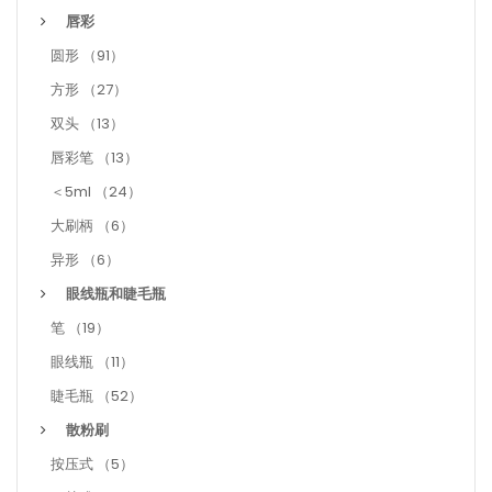
唇彩
圆形 （91）
方形 （27）
双头 （13）
唇彩笔 （13）
＜5ml （24）
大刷柄 （6）
异形 （6）
眼线瓶和睫毛瓶
笔 （19）
眼线瓶 （11）
睫毛瓶 （52）
散粉刷
按压式 （5）