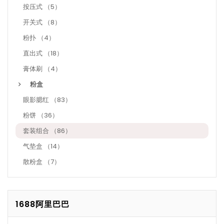
按压式 （5）
开关式 （8）
粉扑 （4）
直出式 （18）
膏体刷 （4）
粉盒
眼影腮红 （83）
粉饼 （36）
套装组合 （86）
气垫盒 （14）
散粉盒 （7）
1688阿里巴巴