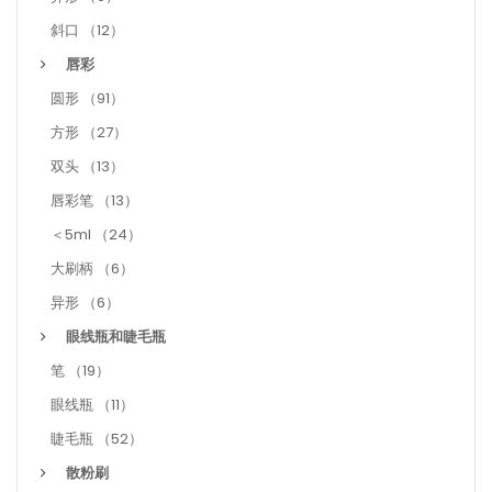
斜口 （12）
唇彩
圆形 （91）
方形 （27）
双头 （13）
唇彩笔 （13）
＜5ml （24）
大刷柄 （6）
异形 （6）
眼线瓶和睫毛瓶
笔 （19）
眼线瓶 （11）
睫毛瓶 （52）
散粉刷